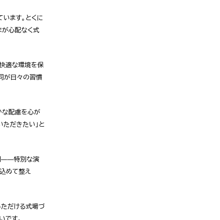
ています。とくに
まが心配なく式
、快適な環境を保
同が日々の習慣
かな配慮を心が
いただきたい」と
間——特別な演
を込めて整え
いただける式場づ
いです。