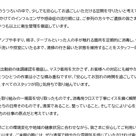
のうつろいの中で、少しでも安心してお過ごしいただける空間を守りたいと考え
かけてのインフルエンザや感染症の流行期には、ご参列の方々やご遺族の皆さ
いつも以上に衛生管理を徹底しています。
アノブや手すり、椅子、テーブルといった人の手が触れる箇所を定期的に消毒し
手洗いや控室にいたるまで、清掃の行き届いた状態を維持することをスタッフ一
は出勤前の体調確認を徹底し、マスク着用を欠かさず、お客様への対応にも細や
とつひとつの作業は小さな積み重ねですが、「安心してお別れの時間を過ごして
、すべてのスタッフが同じ気持ちで取り組んでいます。
た取り組みの一場面を切り取ったものです。消毒用クロスで丁寧にイスを磨く瞬
たちの日常そのものです。清潔であること、整っていること、そしてなにより“心
たちの仕事の原点だと考えています。
節ごとの環境変化や地域の健康状況に合わせながら、皆さまに安心してご利用
いります。ご来館の際には、ぜひ清潔で穏やかな雰囲気を感じていただければ幸