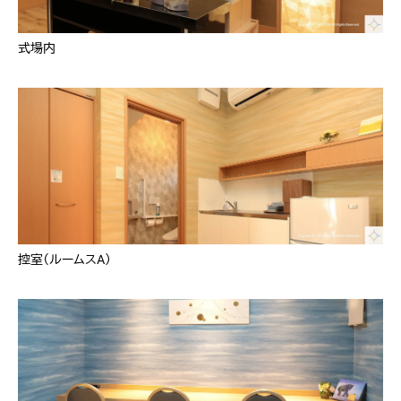
式場内
控室（ルームスA）